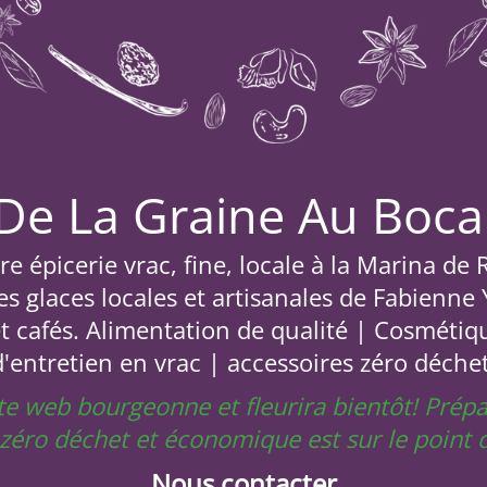
De La Graine Au Boca
e épicerie vrac, fine, locale à la Marina de
s glaces locales et artisanales de Fabienne
et cafés. Alimentation de qualité | Cosmétiq
d'entretien en vrac | accessoires zéro déchet
site web bourgeonne et fleurira bientôt! Prép
e zéro déchet et économique est sur le poin
Nous contacter