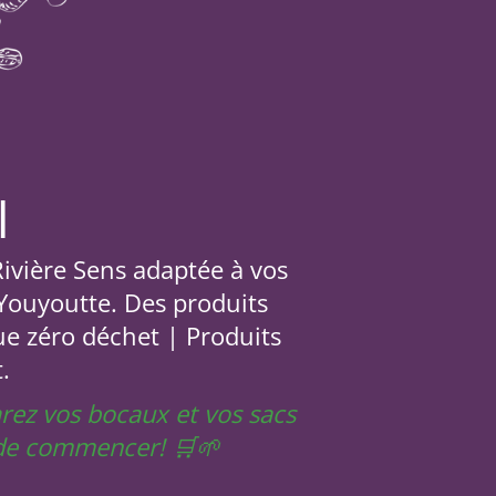
l
 Rivière Sens adaptée à vos
 Youyoutte. Des produits
ue zéro déchet | Produits
.
arez vos bocaux et vos sacs
t de commencer! 🛒🌱