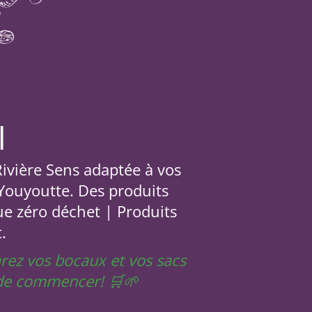
l
 Rivière Sens adaptée à vos
 Youyoutte. Des produits
ue zéro déchet | Produits
.
arez vos bocaux et vos sacs
t de commencer! 🛒🌱