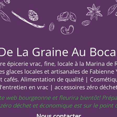
De La Graine Au Boca
e épicerie vrac, fine, locale à la Marina de
s glaces locales et artisanales de Fabienne
et cafés. Alimentation de qualité | Cosmétiq
d'entretien en vrac | accessoires zéro déchet
site web bourgeonne et fleurira bientôt! Prép
e zéro déchet et économique est sur le poin
Nous contacter