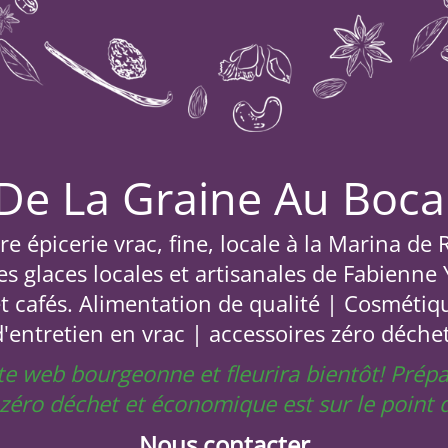
De La Graine Au Boca
e épicerie vrac, fine, locale à la Marina de
s glaces locales et artisanales de Fabienne
et cafés. Alimentation de qualité | Cosmétiq
d'entretien en vrac | accessoires zéro déchet
site web bourgeonne et fleurira bientôt! Prép
e zéro déchet et économique est sur le poin
Nous contacter