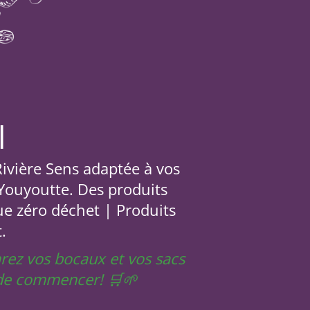
l
 Rivière Sens adaptée à vos
 Youyoutte. Des produits
ue zéro déchet | Produits
.
arez vos bocaux et vos sacs
t de commencer! 🛒🌱