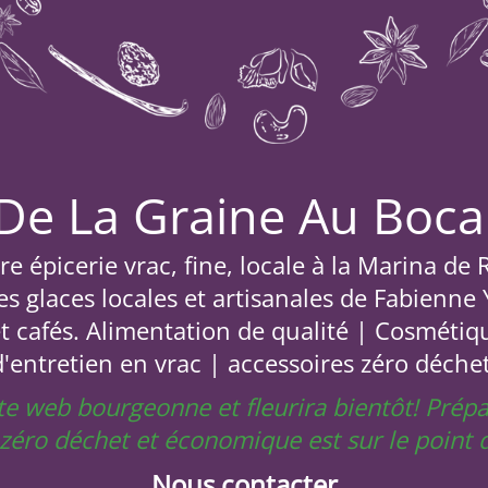
De La Graine Au Boca
e épicerie vrac, fine, locale à la Marina de
s glaces locales et artisanales de Fabienne
et cafés. Alimentation de qualité | Cosmétiq
d'entretien en vrac | accessoires zéro déchet
site web bourgeonne et fleurira bientôt! Prép
e zéro déchet et économique est sur le poin
Nous contacter