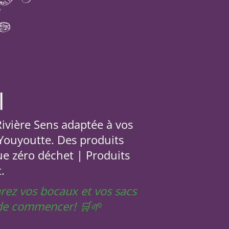
l
 Rivière Sens adaptée à vos
 Youyoutte. Des produits
ue zéro déchet | Produits
.
arez vos bocaux et vos sacs
t de commencer! 🛒🌱