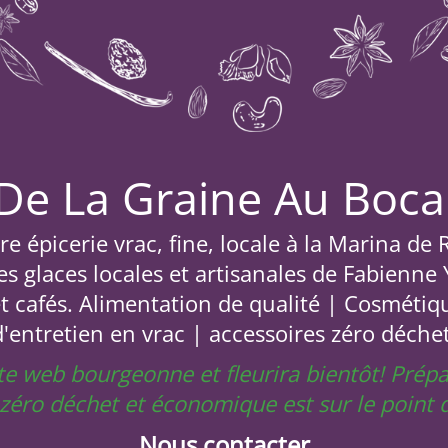
De La Graine Au Boca
e épicerie vrac, fine, locale à la Marina de
s glaces locales et artisanales de Fabienne
et cafés. Alimentation de qualité | Cosmétiq
d'entretien en vrac | accessoires zéro déchet
site web bourgeonne et fleurira bientôt! Prép
e zéro déchet et économique est sur le poin
Nous contacter